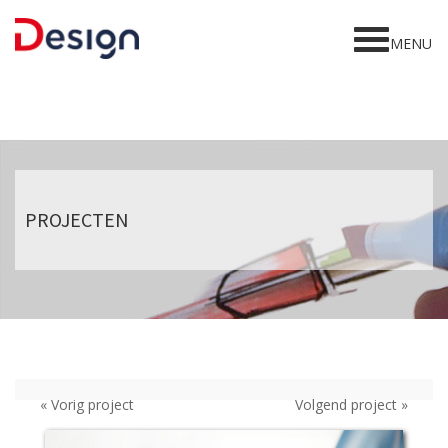
Home
MENU
Gesign
Diensten
Projecten
Awards
PROJECTEN
Contact
« Vorig project
Volgend project »