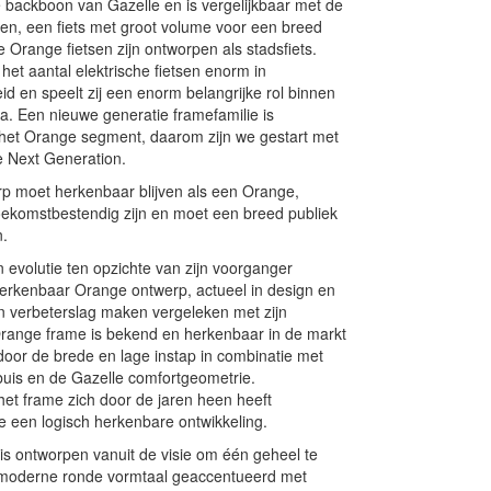
de backboon van Gazelle en is vergelijkbaar met de
en, een fiets met groot volume voor een breed
e Orange fietsen zijn ontworpen als stadsfiets.
 het aantal elektrische fietsen enorm in
eid en speelt zij een enorm belangrijke rol binnen
. Een nieuwe generatie framefamilie is
 het Orange segment, daarom zijn we gestart met
e Next Generation.
p moet herkenbaar blijven als een Orange,
ekomstbestendig zijn en moet een breed publiek
n.
 evolutie ten opzichte van zijn voorganger
rkenbaar Orange ontwerp, actueel in design en
n verbeterslag maken vergeleken met zijn
range frame is bekend en herkenbaar in de markt
door de brede en lage instap in combinatie met
uis en de Gazelle comfortgeometrie.
het frame zich door de jaren heen heeft
e een logisch herkenbare ontwikkeling.
is ontworpen vanuit de visie om één geheel te
 moderne ronde vormtaal geaccentueerd met