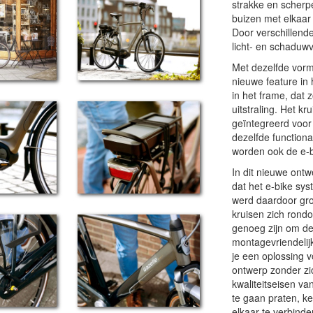
strakke en scherpe
buizen met elkaar 
Door verschillende
licht- en schaduw
Met dezelfde vorm
nieuwe feature in 
in het frame, dat
uitstraling. Het kr
geïntegreerd voor 
dezelfde functiona
worden ook de e-b
In dit nieuwe ont
dat het e-bike sys
werd daardoor grot
kruisen zich rond
genoeg zijn om de
montagevriendelijk
je een oplossing v
ontwerp zonder zi
kwaliteitseisen van
te gaan praten, k
elkaar te verbind