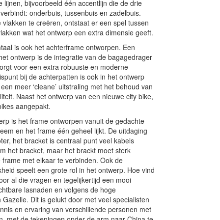
 lijnen, bijvoorbeeld één accentlijn die de drie
verbindt: onderbuis, tussenbuis en zadelbuis.
 vlakken te creëren, ontstaat er een spel tussen
vlakken wat het ontwerp een extra dimensie geeft.
taal is ook het achterframe ontworpen. Een
het ontwerp is de integratie van de bagagedrager
 zorgt voor een extra robuuste en moderne
uispunt bij de achterpatten is ook in het ontwerp
een meer ‘cleane’ uitstraling met het behoud van
liteit. Naast het ontwerp van een nieuwe city bike,
ikes aangepakt.
werp is het frame ontworpen vanuit de gedachte
teem en het frame één geheel lijkt. De uitdaging
er, het bracket is centraal punt veel kabels
om het bracket, maar het brackt moet sterk
 frame met elkaar te verbinden. Ook de
heid speelt een grote rol in het ontwerp. Hoe vind
oor al die vragen en tegelijkertijd een mooi
chtbare lasnaden en volgens de hoge
 Gazelle. Dit is gelukt door met veel specialisten
ennis en ervaring van verschillende personen met
en, met de tekeningen onder de arm naar China te