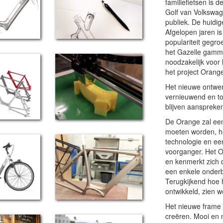
familiefietsen is 
Golf van Volkswag
publiek. De huidig
Afgelopen jaren is
populariteit gegro
het Gazelle gamma
noodzakelijk voor
het project Orang
Het nieuwe ontwer
vernieuwend en to
blijven aanspreke
De Orange zal een
moeten worden, he
technologie en ee
voorganger. Het O
en kenmerkt zich 
een enkele onderb
Terugkijkend hoe 
ontwikkeld, zien w
Het nieuwe frame 
creëren. Mooi en