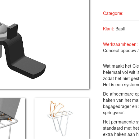
Categorie:
Klant:
Basil
Werkzaamheden:
Concept opbouw /
Wat maakt het Clev
helemaal vol wilt l
zodat het niet gest
Het is een systee
De afneembare opt
haken van het man
bagagedrager en z
springveer.
Het permanente sy
standaard met het
extra haken aan h