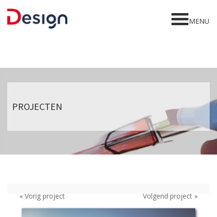
Home
MENU
Gesign
Diensten
Projecten
Awards
PROJECTEN
Contact
« Vorig project
Volgend project »