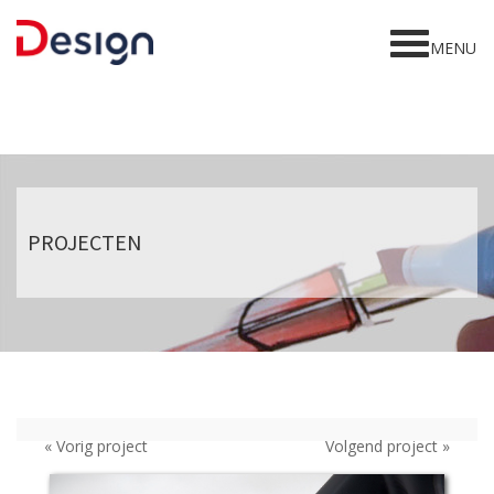
Home
MENU
Gesign
Diensten
Projecten
Awards
PROJECTEN
Contact
« Vorig project
Volgend project »