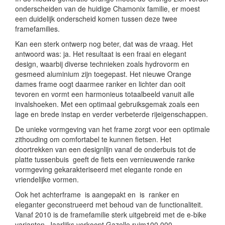
onderscheiden van de huidige Chamonix familie, er moest
een duidelijk onderscheid komen tussen deze twee
framefamilies.
Kan een sterk ontwerp nog beter, dat was de vraag. Het
antwoord was: ja. Het resultaat is een fraai en elegant
design, waarbij diverse technieken zoals hydrovorm en
gesmeed aluminium zijn toegepast. Het nieuwe Orange
dames frame oogt daarmee ranker en lichter dan ooit
tevoren en vormt een harmonieus totaalbeeld vanuit alle
invalshoeken. Met een optimaal gebruiksgemak zoals een
lage en brede instap en verder verbeterde rijeigenschappen.
De unieke vormgeving van het frame zorgt voor een optimale
zithouding om comfortabel te kunnen fietsen. Het
doortrekken van een designlijn vanaf de onderbuis tot de
platte tussenbuis geeft de fiets een vernieuwende ranke
vormgeving gekarakteriseerd met elegante ronde en
vriendelijke vormen.
Ook het achterframe is aangepakt en is ranker en
eleganter geconstrueerd met behoud van de functionaliteit.
Vanaf 2010 is de framefamilie sterk uitgebreid met de e-bike
varianten. Jaarlijks verkoopt Gazelle ruim100.000