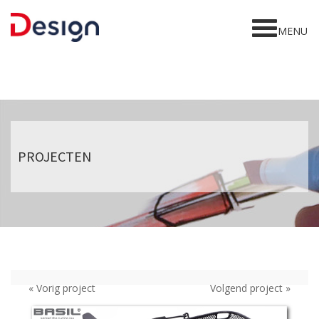
Home
MENU
Gesign
Diensten
Projecten
Awards
PROJECTEN
Contact
« Vorig project
Volgend project »