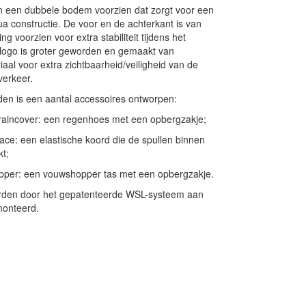
 een dubbele bodem voorzien dat zorgt voor een
 qua constructie. De voor en de achterkant is van
ng voorzien voor extra stabiliteit tijdens het
l logo is groter geworden en gemaakt van
iaal voor extra zichtbaarheid/veiligheid van de
 verkeer.
en is een aantal accessoires ontworpen:
raincover: een regenhoes met een opbergzakje;
ace: een elastische koord die de spullen binnen
t;
pper: een vouwshopper tas met een opbergzakje.
en door het gepatenteerde WSL-systeem aan
monteerd.