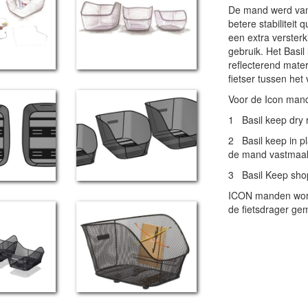
De mand werd van
betere stabiliteit
een extra versterki
gebruik. Het Basi
reflecterend mater
fietser tussen het
Voor de Icon mand
1 Basil keep dry 
2 Basil keep in pl
de mand vastmaak
3 Basil Keep sho
ICON manden word
de fietsdrager ge