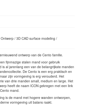
 Ontwerp / 3D CAD surface modeling /
vernieuwend ontwerp van de Cento familie.
 een fijnmazige stalen mand voor gebruik
 is al jarenlang een van de belangrijkste manden
ndencollectie. De Cento is een erg praktisch en
maar zijn vormgeving is erg verouderd. Het
erie van drie manden small, medium en large. Het
werp heeft de naam ICON gekregen met een link
 Cento mand.
ding is de mand met hogere wanden ontworpen,
oderne vormgeving uit balans raakt.